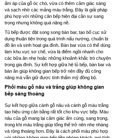
ấm áp của gỗ óc chó, vừa có thêm cảm giác sáng
và sạch nhờ các mảng màu trắng. Đây là giải pháp
phù hợp với những căn bếp hiện đại cần sự sang
trọng nhưng không quá nặng nề.
Tủ bếp được đặt song song bàn bar, tạo bố cục sử
dụng thuận tiện trong quá trình nấu nướng, chuẩn bị
đồ ăn và sinh hoạt gia đình. Bàn bar vừa có thể dùng
làm khu vực sơ chế, vừa là điểm ngồi nhanh cho
các bữa ăn nhẹ hoặc những khoảnh khắc trò chuyện
trong gia đình. Sự kết hợp giữa hệ tủ bếp, bàn bar và
bàn ăn giúp không gian bếp trở nên đầy đủ công
năng mà vẫn giữ được tính thẩm mỹ đồng bộ.
Phối màu gỗ nâu và trắng giúp không gian
bếp sáng thoáng
Sự kết hợp giữa cánh gỗ nâu và cánh gỗ màu trắng
tạo hiệu ứng cân bằng rất tốt cho khu vực bếp. Màu
nâu của gỗ mang lại cảm giác ấm cúng, sang trọng,
trong khi màu trắng giúp tổng thể trở nên nhẹ nhàng
và rộng thoáng hơn. Đây là cách phối màu phù hợp
với những không gian bếp liền phòng khách, nơi tính