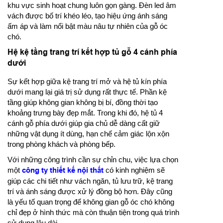
khu vực sinh hoạt chung luôn gọn gàng. Đèn led âm
vách được bố trí khéo léo, tạo hiệu ứng ánh sáng
ấm áp và làm nổi bật màu nâu tự nhiên của gỗ óc
chó.
Hệ kệ tầng trang trí kết hợp tủ gỗ 4 cánh phía
dưới
Sự kết hợp giữa kệ trang trí mở và hệ tủ kín phía
dưới mang lại giá trị sử dụng rất thực tế. Phần kệ
tầng giúp không gian không bị bí, đồng thời tạo
khoảng trưng bày đẹp mắt. Trong khi đó, hệ tủ 4
cánh gỗ phía dưới giúp gia chủ dễ dàng cất giữ
những vật dụng ít dùng, hạn chế cảm giác lộn xộn
trong phòng khách và phòng bếp.
Với những công trình cần sự chỉn chu, việc lựa chọn
một
công ty thiết kế nội thất
có kinh nghiệm sẽ
giúp các chi tiết như vách ngăn, tủ lưu trữ, kệ trang
trí và ánh sáng được xử lý đồng bộ hơn. Đây cũng
là yếu tố quan trọng để không gian gỗ óc chó không
chỉ đẹp ở hình thức mà còn thuận tiện trong quá trình
sử dụng lâu dài.