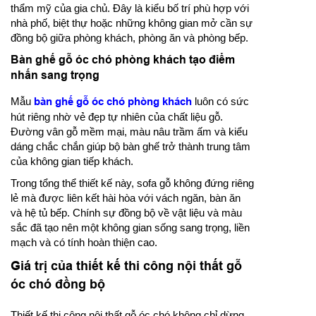
thẩm mỹ của gia chủ. Đây là kiểu bố trí phù hợp với
nhà phố, biệt thự hoặc những không gian mở cần sự
đồng bộ giữa phòng khách, phòng ăn và phòng bếp.
Bàn ghế gỗ óc chó phòng khách tạo điểm
nhấn sang trọng
Mẫu
bàn ghế gỗ óc chó phòng khách
luôn có sức
hút riêng nhờ vẻ đẹp tự nhiên của chất liệu gỗ.
Đường vân gỗ mềm mại, màu nâu trầm ấm và kiểu
dáng chắc chắn giúp bộ bàn ghế trở thành trung tâm
của không gian tiếp khách.
Trong tổng thể thiết kế này, sofa gỗ không đứng riêng
lẻ mà được liên kết hài hòa với vách ngăn, bàn ăn
và hệ tủ bếp. Chính sự đồng bộ về vật liệu và màu
sắc đã tạo nên một không gian sống sang trọng, liền
mạch và có tính hoàn thiện cao.
Giá trị của thiết kế thi công nội thất gỗ
óc chó đồng bộ
Thiết kế thi công nội thất gỗ óc chó không chỉ dừng