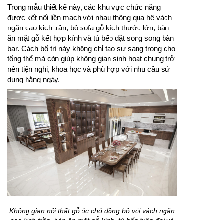
Trong mẫu thiết kế này, các khu vực chức năng
được kết nối liền mạch với nhau thông qua hệ vách
ngăn cao kịch trần, bộ sofa gỗ kích thước lớn, bàn
ăn mặt gỗ kết hợp kính và tủ bếp đặt song song bàn
bar. Cách bố trí này không chỉ tạo sự sang trọng cho
tổng thể mà còn giúp không gian sinh hoạt chung trở
nên tiện nghi, khoa học và phù hợp với nhu cầu sử
dụng hằng ngày.
Không gian nội thất gỗ óc chó đồng bộ với vách ngăn
cao kịch trần, bàn ăn mặt gỗ kính, tủ bếp hiện đại và