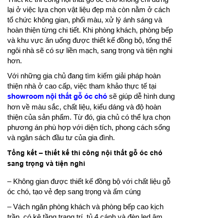
lại ở việc lựa chọn vật liệu đẹp mà còn nằm ở cách
tổ chức không gian, phối màu, xử lý ánh sáng và
hoàn thiện từng chi tiết. Khi phòng khách, phòng bếp
và khu vực ăn uống được thiết kế đồng bộ, tổng thể
ngôi nhà sẽ có sự liền mạch, sang trọng và tiện nghi
hơn.
Với những gia chủ đang tìm kiếm giải pháp hoàn
thiện nhà ở cao cấp, việc tham khảo thực tế tại
showroom nội thất gỗ óc chó
sẽ giúp dễ hình dung
hơn về màu sắc, chất liệu, kiểu dáng và độ hoàn
thiện của sản phẩm. Từ đó, gia chủ có thể lựa chọn
phương án phù hợp với diện tích, phong cách sống
và ngân sách đầu tư của gia đình.
Tổng kết – thiết kế thi công nội thất gỗ óc chó
sang trọng và tiện nghi
– Không gian được thiết kế đồng bộ với chất liệu gỗ
óc chó, tạo vẻ đẹp sang trọng và ấm cúng
– Vách ngăn phòng khách và phòng bếp cao kịch
trần, có kệ tầng trang trí, tủ 4 cánh và đèn led âm