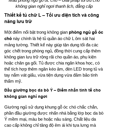
Mẫu phòng ngủ gỗ óc chó – Giải pháp tối ưu cho
không gian nghỉ ngơi thanh lịch, đẳng cấp
Thiết kế tủ chữ L – Tối ưu diện tích và công
năng lưu trữ
Một điểm nổi bật trong không gian
phòng ngủ gỗ óc
chó
này chính là hệ tủ quần áo chữ L ôm sát hai
mảng tường. Thiết kế này giúp tận dụng tối đa các
góc chết trong phòng ngủ, đồng thời cung cấp thêm
không gian lưu trữ rộng rãi cho quần áo, phụ kiện
hoặc chăn ga gối. Tủ được chia ngăn khoa học, có
thể tích hợp thêm ngăn kéo âm, đèn LED trong tủ và
tay nắm vát giấu, vừa tiện dụng vừa đảm bảo tính
thẩm mỹ.
Đầu giường bọc da bò Ý – Điểm nhấn tinh tế cho
không gian nghỉ ngơi
Giường ngủ sử dụng khung gỗ óc chó chắc chắn,
phần đầu giường được nhấn nhá bằng lớp bọc da bò
Ý mềm mại, màu be hoặc nâu sáng. Chất liệu da
cao cấp không chỉ tăng độ êm ái khi tựa lưng mà