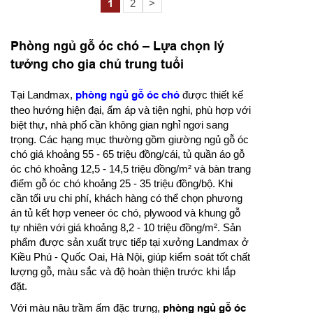
1
2
>
Phòng ngủ gỗ óc chó – Lựa chọn lý
tưởng cho gia chủ trung tuổi
Tại Landmax,
phòng ngủ gỗ óc chó
được thiết kế
theo hướng hiện đại, ấm áp và tiện nghi, phù hợp với
biệt thự, nhà phố cần không gian nghỉ ngơi sang
trọng. Các hạng mục thường gồm giường ngủ gỗ óc
chó giá khoảng 55 - 65 triệu đồng/cái, tủ quần áo gỗ
óc chó khoảng 12,5 - 14,5 triệu đồng/m² và bàn trang
điểm gỗ óc chó khoảng 25 - 35 triệu đồng/bộ. Khi
cần tối ưu chi phí, khách hàng có thể chọn phương
án tủ kết hợp veneer óc chó, plywood và khung gỗ
tự nhiên với giá khoảng 8,2 - 10 triệu đồng/m². Sản
phẩm được sản xuất trực tiếp tại xưởng Landmax ở
Kiều Phú - Quốc Oai, Hà Nội, giúp kiểm soát tốt chất
lượng gỗ, màu sắc và độ hoàn thiện trước khi lắp
đặt.
Với màu nâu trầm ấm đặc trưng,
phòng ngủ gỗ óc