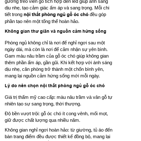
gương treo viền gỗ tích hợp đèn led giúp ánh sáng
dịu nhẹ, tạo cảm giác ấm áp và sang trọng. Mỗi chi
tiết trong
nội thất phòng ngủ gỗ óc chó
đều góp
phần tạo nên một tổng thể hoàn hảo.
Không gian thư giãn và nguồn cảm hứng sống
Phòng ngủ không chỉ là nơi để nghỉ ngơi sau một
ngày dài, mà còn là nơi để cảm nhận sự yên bình.
Gam màu nâu trầm của gỗ óc chó giúp không gian
thêm phần ấm áp, gần gũi. Khi kết hợp với ánh sáng
dịu nhẹ, căn phòng trở thành một chốn bình yên,
mang lại nguồn cảm hứng sống mới mỗi ngày.
Lý do nên chọn nội thất phòng ngủ gỗ óc chó
Giá trị thẩm mỹ cao cấp: màu nâu trầm và vân gỗ tự
nhiên tạo sự sang trọng, thời thượng.
Độ bền vượt trội: gỗ óc chó ít cong vênh, mối mọt,
giữ được chất lượng qua nhiều năm.
Không gian nghỉ ngơi hoàn hảo: từ giường, tủ áo đến
bàn trang điểm đều được thiết kế đồng bộ, mang lại