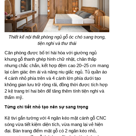
Thiết kế nội thất phòng ngủ gỗ óc chó sang trọng,
tiện nghi và thư thái
Căn phòng được bố trí hài hòa với giường ngủ
khung gỗ thanh ghép hình chữ nhật, chân thấp
nhưng chắc chắn, kết hợp đệm cao 20–25 cm mang
lại cảm giác êm ái và nâng niu giấc ngủ. Tủ quần áo
4 cánh nhỏ phía trên và 4 cánh lớn phía dưới tạo
không gian lưu trữ rộng rãi, đồng thời được tích hợp
2 kệ trang trí hai bên để tăng thêm tính tiện nghi và
thẩm mỹ.
Từng chi tiết nhỏ tạo nên sự sang trọng
Kệ tivi gắn tường với 4 ngăn kéo mặt cánh gỗ CNC
sóng vừa tiết kiệm diện tích, vừa mang lại vẻ hiện
đại. Bàn trang điểm mặt gỗ có 2 ngăn kéo nhỏ,