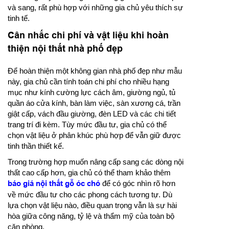
và sang, rất phù hợp với những gia chủ yêu thích sự
tinh tế.
Cân nhắc chi phí và vật liệu khi hoàn
thiện nội thất nhà phố đẹp
Để hoàn thiện một không gian nhà phố đẹp như mẫu
này, gia chủ cần tính toán chi phí cho nhiều hạng
mục như kính cường lực cách âm, giường ngủ, tủ
quần áo cửa kính, bàn làm việc, sàn xương cá, trần
giật cấp, vách đầu giường, đèn LED và các chi tiết
trang trí đi kèm. Tùy mức đầu tư, gia chủ có thể
chọn vật liệu ở phân khúc phù hợp để vẫn giữ được
tinh thần thiết kế.
Trong trường hợp muốn nâng cấp sang các dòng nội
thất cao cấp hơn, gia chủ có thể tham khảo thêm
báo giá nội thất gỗ óc chó
để có góc nhìn rõ hơn
về mức đầu tư cho các phong cách tương tự. Dù
lựa chọn vật liệu nào, điều quan trọng vẫn là sự hài
hòa giữa công năng, tỷ lệ và thẩm mỹ của toàn bộ
căn phòng.