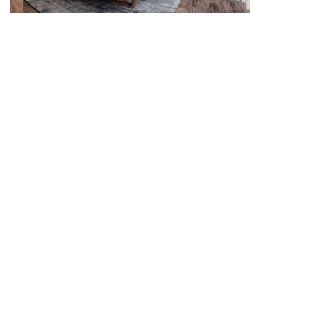
Mẫu phòng ngủ đẹp mang đến nhiều gợi ý bố trí nội
thất hài hòa, ấm cúng và thư giãn.
Mẫu phòng ngủ đẹp cần phù hợp với diện tích,
phong cách thiết kế và thói quen sinh hoạt của gia
chủ. Việc lựa chọn màu sắc, ánh sáng và nội thất
hợp lý sẽ giúp căn phòng thêm dễ chịu và thẩm mỹ.
Nội thất phòng ngủ góp phần hoàn thiện công năng
và vẻ đẹp cho không gian nghỉ ngơi.