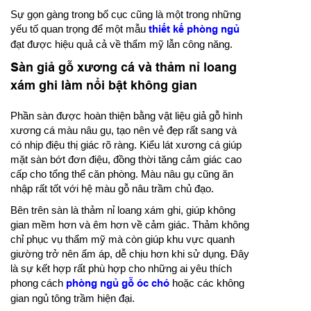
Sự gọn gàng trong bố cục cũng là một trong những
yếu tố quan trọng để một mẫu
thiết kế phòng ngủ
đạt được hiệu quả cả về thẩm mỹ lẫn công năng.
Sàn giả gỗ xương cá và thảm nỉ loang
xám ghi làm nổi bật không gian
Phần sàn được hoàn thiện bằng vật liệu giả gỗ hình
xương cá màu nâu gụ, tạo nên vẻ đẹp rất sang và
có nhịp điệu thị giác rõ ràng. Kiểu lát xương cá giúp
mặt sàn bớt đơn điệu, đồng thời tăng cảm giác cao
cấp cho tổng thể căn phòng. Màu nâu gụ cũng ăn
nhập rất tốt với hệ màu gỗ nâu trầm chủ đạo.
Bên trên sàn là thảm nỉ loang xám ghi, giúp không
gian mềm hơn và êm hơn về cảm giác. Thảm không
chỉ phục vụ thẩm mỹ mà còn giúp khu vực quanh
giường trở nên ấm áp, dễ chịu hơn khi sử dụng. Đây
là sự kết hợp rất phù hợp cho những ai yêu thích
phong cách
phòng ngủ gỗ óc chó
hoặc các không
gian ngủ tông trầm hiện đại.