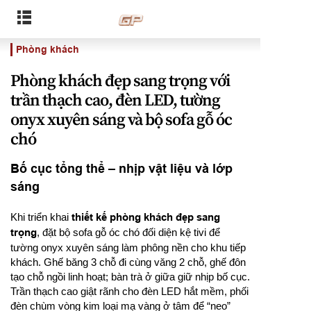
Phòng khách
Phòng khách đẹp sang trọng với
trần thạch cao, đèn LED, tường
onyx xuyên sáng và bộ sofa gỗ óc
chó
Bố cục tổng thể – nhịp vật liệu và lớp
sáng
Khi triển khai
thiết kế phòng khách đẹp sang
trọng
, đặt bộ sofa gỗ óc chó đối diện kệ tivi để
tường onyx xuyên sáng làm phông nền cho khu tiếp
khách. Ghế băng 3 chỗ đi cùng văng 2 chỗ, ghế đôn
tạo chỗ ngồi linh hoạt; bàn trà ở giữa giữ nhịp bố cục.
Trần thạch cao giật rãnh cho đèn LED hắt mềm, phối
đèn chùm vòng kim loại mạ vàng ở tâm để “neo”