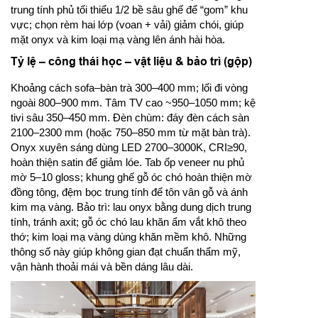
trung tính phủ tối thiểu 1/2 bề sâu ghế để “gom” khu
vực; chọn rèm hai lớp (voan + vải) giảm chói, giúp
mặt onyx và kim loại mạ vàng lên ánh hài hòa.
Tỷ lệ – công thái học – vật liệu & bảo trì (gộp)
Khoảng cách sofa–bàn trà 300–400 mm; lối đi vòng
ngoài 800–900 mm. Tâm TV cao ~950–1050 mm; kệ
tivi sâu 350–450 mm. Đèn chùm: đáy đèn cách sàn
2100–2300 mm (hoặc 750–850 mm từ mặt bàn trà).
Onyx xuyên sáng dùng LED 2700–3000K, CRI≥90,
hoàn thiện satin để giảm lóe. Tab ốp veneer nu phủ
mờ 5–10 gloss; khung ghế gỗ óc chó hoàn thiện mờ
đồng tông, đệm bọc trung tính để tôn vân gỗ và ánh
kim mạ vàng. Bảo trì: lau onyx bằng dung dịch trung
tính, tránh axit; gỗ óc chó lau khăn ẩm vắt khô theo
thớ; kim loại mạ vàng dùng khăn mềm khô. Những
thông số này giúp không gian đạt chuẩn thẩm mỹ,
vận hành thoải mái và bền dáng lâu dài.