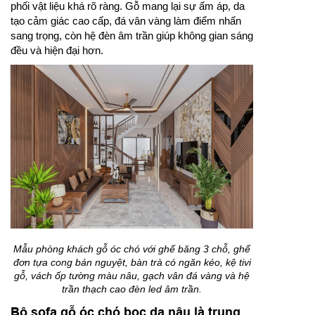
phối vật liệu khá rõ ràng. Gỗ mang lại sự ấm áp, da
tạo cảm giác cao cấp, đá vân vàng làm điểm nhấn
sang trọng, còn hệ đèn âm trần giúp không gian sáng
đều và hiện đại hơn.
Mẫu phòng khách gỗ óc chó với ghế băng 3 chỗ, ghế
đơn tựa cong bán nguyệt, bàn trà có ngăn kéo, kệ tivi
gỗ, vách ốp tường màu nâu, gạch vân đá vàng và hệ
trần thạch cao đèn led âm trần.
Bộ sofa gỗ óc chó bọc da nâu là trung