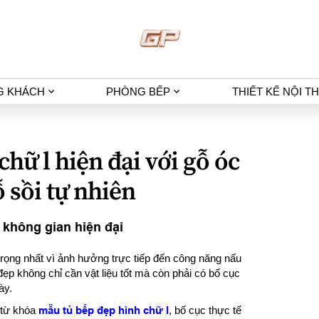
G KHÁCH
PHÒNG BẾP
THIẾT KẾ NỘI T
hữ l hiện đại với gỗ óc
 sồi tự nhiên
 không gian hiện đại
trọng nhất vì ảnh hưởng trực tiếp đến công năng nấu
ẹp không chỉ cần vật liệu tốt mà còn phải có bố cục
ày.
 từ khóa
mẫu tủ bếp đẹp hình chữ l
, bố cục thực tế