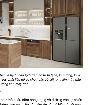
n là hệ tủ cao kịch trần bố trí tủ lạnh, lò nướng, lò vi
rửa, chất liệu gỗ óc chó hoặc gỗ sồi tự nhiên màu nâu,
 trắng vân mây đen.
p
ch nhờ màu nâu trầm sang trọng và đường vân tự nhiên
không gian có chiều sâu, ấm áp và thể hiện rõ nét cao