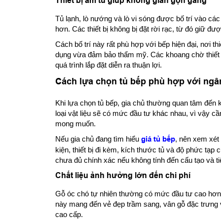
Thiết bị âm tủ giúp không gian gọn gàng
Tủ lạnh, lò nướng và lò vi sóng được bố trí vào cá
hơn. Các thiết bị không bị đặt rời rạc, từ đó giữ đượ
Cách bố trí này rất phù hợp với bếp hiện đại, nơi t
dụng vừa đảm bảo thẩm mỹ. Các khoang chờ thiết b
quá trình lắp đặt diễn ra thuận lợi.
Cách lựa chọn tủ bếp phù hợp với ngâ
Khi lựa chọn tủ bếp, gia chủ thường quan tâm đến ki
loại vật liệu sẽ có mức đầu tư khác nhau, vì vậy c
mong muốn.
Nếu gia chủ đang tìm hiểu
giá tủ bếp
, nên xem xét
kiện, thiết bị đi kèm, kích thước tủ và độ phức tạp c
chưa đủ chính xác nếu không tính đến cấu tạo và ti
Chất liệu ảnh hưởng lớn đến chi phí
Gỗ óc chó tự nhiên thường có mức đầu tư cao hơn gỗ
này mang đến vẻ đẹp trầm sang, vân gỗ đặc trưng v
cao cấp.