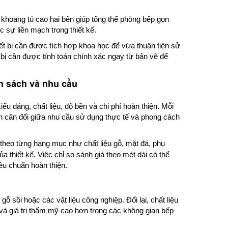
c khoang tủ cao hai bên giúp tổng thể phòng bếp gọn
c sự liền mạch trong thiết kế.
hiết bị cần được tích hợp khoa học để vừa thuận tiện sử
ị cần được tính toán chính xác ngay từ bản vẽ để
n sách và nhu cầu
ểu dáng, chất liệu, độ bền và chi phí hoàn thiện. Mỗi
ần cân đối giữa nhu cầu sử dụng thực tế và phong cách
 theo từng hạng mục như chất liệu gỗ, mặt đá, phụ
ủa thiết kế. Việc chỉ so sánh giá theo mét dài có thể
êu chuẩn hoàn thiện.
 sồi hoặc các vật liệu công nghiệp. Đổi lại, chất liệu
à giá trị thẩm mỹ cao hơn trong các không gian bếp