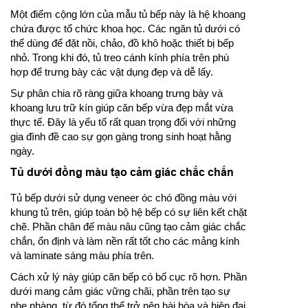
Một điểm cộng lớn của mẫu tủ bếp này là hệ khoang
chứa được tổ chức khoa học. Các ngăn tủ dưới có
thể dùng để đặt nồi, chảo, đồ khô hoặc thiết bị bếp
nhỏ. Trong khi đó, tủ treo cánh kính phía trên phù
hợp để trưng bày các vật dụng đẹp và dễ lấy.
Sự phân chia rõ ràng giữa khoang trưng bày và
khoang lưu trữ kín giúp căn bếp vừa đẹp mắt vừa
thực tế. Đây là yếu tố rất quan trọng đối với những
gia đình đề cao sự gọn gàng trong sinh hoạt hằng
ngày.
Tủ dưới đồng màu tạo cảm giác chắc chắn
Tủ bếp dưới sử dụng veneer óc chó đồng màu với
khung tủ trên, giúp toàn bộ hệ bếp có sự liên kết chặt
chẽ. Phần chân đế màu nâu cũng tạo cảm giác chắc
chắn, ổn định và làm nền rất tốt cho các mảng kính
và laminate sáng màu phía trên.
Cách xử lý này giúp căn bếp có bố cục rõ hơn. Phần
dưới mang cảm giác vững chãi, phần trên tạo sự
nhẹ nhàng, từ đó tổng thể trở nên hài hòa và hiện đại