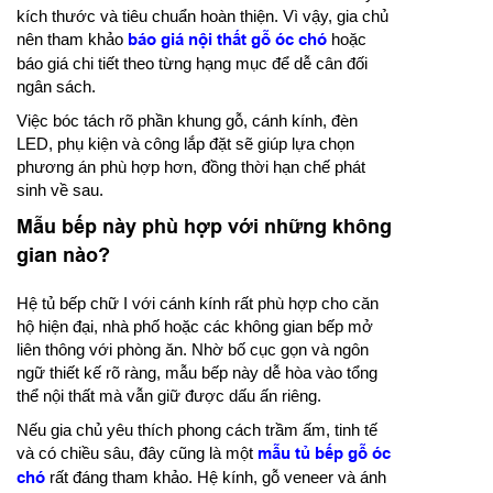
kích thước và tiêu chuẩn hoàn thiện. Vì vậy, gia chủ
nên tham khảo
báo giá nội thất gỗ óc chó
hoặc
báo giá chi tiết theo từng hạng mục để dễ cân đối
ngân sách.
Việc bóc tách rõ phần khung gỗ, cánh kính, đèn
LED, phụ kiện và công lắp đặt sẽ giúp lựa chọn
phương án phù hợp hơn, đồng thời hạn chế phát
sinh về sau.
Mẫu bếp này phù hợp với những không
gian nào?
Hệ tủ bếp chữ I với cánh kính rất phù hợp cho căn
hộ hiện đại, nhà phố hoặc các không gian bếp mở
liên thông với phòng ăn. Nhờ bố cục gọn và ngôn
ngữ thiết kế rõ ràng, mẫu bếp này dễ hòa vào tổng
thể nội thất mà vẫn giữ được dấu ấn riêng.
Nếu gia chủ yêu thích phong cách trầm ấm, tinh tế
và có chiều sâu, đây cũng là một
mẫu tủ bếp gỗ óc
chó
rất đáng tham khảo. Hệ kính, gỗ veneer và ánh