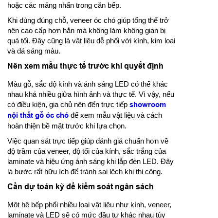
hoặc các mảng nhấn trong căn bếp.
Khi dùng đúng chỗ, veneer óc chó giúp tổng thể trở
nên cao cấp hơn hẳn mà không làm không gian bị
quá tối. Đây cũng là vật liệu dễ phối với kính, kim loại
và đá sáng màu.
Nên xem mẫu thực tế trước khi quyết định
Màu gỗ, sắc độ kính và ánh sáng LED có thể khác
nhau khá nhiều giữa hình ảnh và thực tế. Vì vậy, nếu
có điều kiện, gia chủ nên đến trực tiếp
showroom
nội thất gỗ óc chó
để xem mẫu vật liệu và cách
hoàn thiện bề mặt trước khi lựa chọn.
Việc quan sát trực tiếp giúp đánh giá chuẩn hơn về
độ trầm của veneer, độ tối của kính, sắc trắng của
laminate và hiệu ứng ánh sáng khi lắp đèn LED. Đây
là bước rất hữu ích để tránh sai lệch khi thi công.
Cần dự toán kỹ để kiểm soát ngân sách
Một hệ bếp phối nhiều loại vật liệu như kính, veneer,
laminate và LED sẽ có mức đầu tư khác nhau tùy