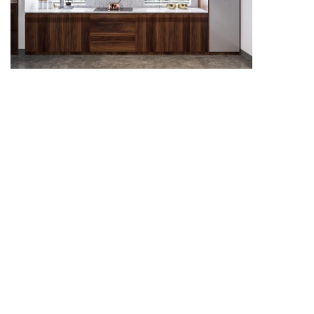
Tủ bếp chữ I phù hợp với không gian nhỏ, giúp khu
vực nấu nướng trở nên gọn gàng và dễ thao tác.
Mẫu tủ bếp gỗ đẹp mang lại cảm giác ấm áp, chắc