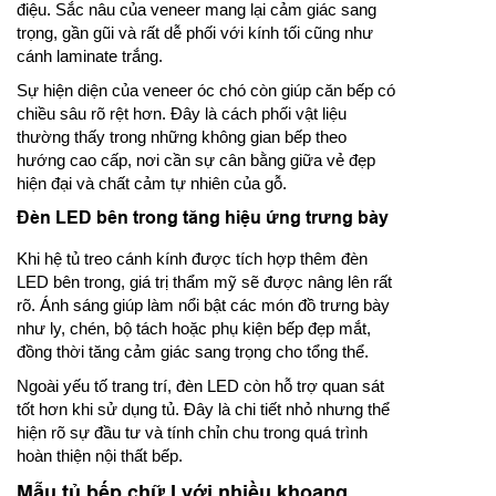
điệu. Sắc nâu của veneer mang lại cảm giác sang
trọng, gần gũi và rất dễ phối với kính tối cũng như
cánh laminate trắng.
Sự hiện diện của veneer óc chó còn giúp căn bếp có
chiều sâu rõ rệt hơn. Đây là cách phối vật liệu
thường thấy trong những không gian bếp theo
hướng cao cấp, nơi cần sự cân bằng giữa vẻ đẹp
hiện đại và chất cảm tự nhiên của gỗ.
Đèn LED bên trong tăng hiệu ứng trưng bày
Khi hệ tủ treo cánh kính được tích hợp thêm đèn
LED bên trong, giá trị thẩm mỹ sẽ được nâng lên rất
rõ. Ánh sáng giúp làm nổi bật các món đồ trưng bày
như ly, chén, bộ tách hoặc phụ kiện bếp đẹp mắt,
đồng thời tăng cảm giác sang trọng cho tổng thể.
Ngoài yếu tố trang trí, đèn LED còn hỗ trợ quan sát
tốt hơn khi sử dụng tủ. Đây là chi tiết nhỏ nhưng thể
hiện rõ sự đầu tư và tính chỉn chu trong quá trình
hoàn thiện nội thất bếp.
Mẫu tủ bếp chữ I với nhiều khoang