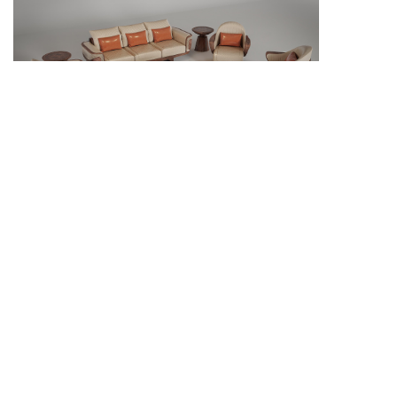
Các mẫu bàn ghế gỗ phòng khách đẹp mang đến
nhiều gợi ý bố trí cho không gian tiếp khách ấm áp và
bền chắc.