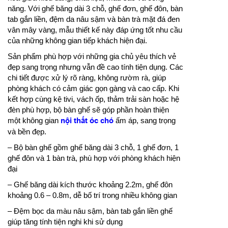
năng. Với ghế băng dài 3 chỗ, ghế đơn, ghế đôn, bàn
tab gắn liền, đệm da nâu sậm và bàn trà mặt đá đen
vân mây vàng, mẫu thiết kế này đáp ứng tốt nhu cầu
của những không gian tiếp khách hiện đại.
Sản phẩm phù hợp với những gia chủ yêu thích vẻ
đẹp sang trọng nhưng vẫn đề cao tính tiện dụng. Các
chi tiết được xử lý rõ ràng, không rườm rà, giúp
phòng khách có cảm giác gọn gàng và cao cấp. Khi
kết hợp cùng kệ tivi, vách ốp, thảm trải sàn hoặc hệ
đèn phù hợp, bộ bàn ghế sẽ góp phần hoàn thiện
một không gian
nội thất óc chó
ấm áp, sang trọng
và bền đẹp.
– Bộ bàn ghế gồm ghế băng dài 3 chỗ, 1 ghế đơn, 1
ghế đôn và 1 bàn trà, phù hợp với phòng khách hiện
đại
– Ghế băng dài kích thước khoảng 2.2m, ghế đôn
khoảng 0.6 – 0.8m, dễ bố trí trong nhiều không gian
– Đệm bọc da màu nâu sậm, bàn tab gắn liền ghế
giúp tăng tính tiện nghi khi sử dụng