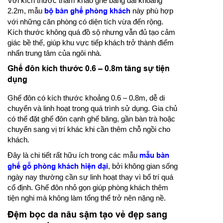
Với kích thước tham khảo ghế băng dài khoảng
2.2m, mẫu
bộ bàn ghế phòng khách
này phù hợp
với những căn phòng có diện tích vừa đến rộng.
Kích thước không quá đồ sộ nhưng vẫn đủ tạo cảm
giác bề thế, giúp khu vực tiếp khách trở thành điểm
nhấn trung tâm của ngôi nhà.
Ghế đôn kích thước 0.6 – 0.8m tăng sự tiện
dụng
Ghế đôn có kích thước khoảng 0.6 – 0.8m, dễ di
chuyển và linh hoạt trong quá trình sử dụng. Gia chủ
có thể đặt ghế đôn cạnh ghế băng, gần bàn trà hoặc
chuyển sang vị trí khác khi cần thêm chỗ ngồi cho
khách.
Đây là chi tiết rất hữu ích trong các mẫu
mẫu bàn
ghế gỗ phòng khách hiện đại
, bởi không gian sống
ngày nay thường cần sự linh hoạt thay vì bố trí quá
cố định. Ghế đôn nhỏ gọn giúp phòng khách thêm
tiện nghi mà không làm tổng thể trở nên nặng nề.
Đệm bọc da nâu sậm tạo vẻ đẹp sang