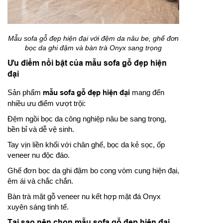
Mẫu sofa gỗ đẹp hiện đại với đệm da nâu be, ghế đơn
bọc da ghi đậm và bàn trà Onyx sang trọng
Ưu điểm nổi bật của mẫu sofa gỗ đẹp hiện
đại
Sản phẩm
mẫu sofa gỗ đẹp hiện đại
mang đến
nhiều ưu điểm vượt trội:
Đệm ngồi bọc da công nghiệp nâu be sang trọng,
bền bỉ và dễ vệ sinh.
Tay vịn liền khối với chân ghế, bọc da kẻ sọc, ốp
veneer nu độc đáo.
Ghế đơn bọc da ghi đậm bo cong vòm cung hiện đại,
êm ái và chắc chắn.
Bàn trà mặt gỗ veneer nu kết hợp mặt đá Onyx
xuyên sáng tinh tế.
Tại sao nên chọn mẫu sofa gỗ đẹp hiện đại