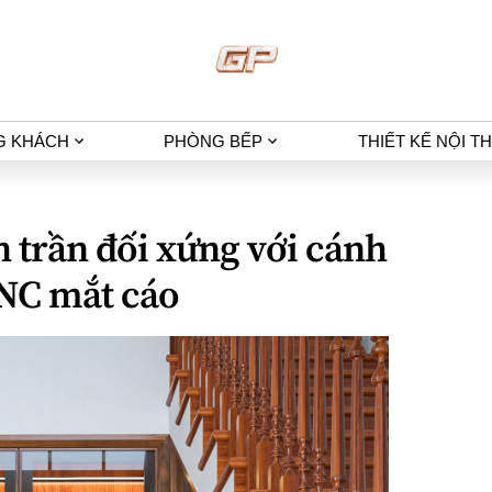
G KHÁCH
PHÒNG BẾP
THIẾT KẾ NỘI T
h trần đối xứng với cánh
CNC mắt cáo