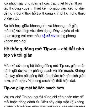
loa nhỏ, máy chơi game hoặc các thiết bị cần thao
tác thường xuyên. Thiết kế mở giúp việc kết nối dây
dễ hơn, đồng thời hỗ trợ thoáng khí tốt hơn cho thiết
bị điện tử.
Sự kết hợp giữa khoang kín và khoang mở giúp
mẫu kệ vừa đẹp vừa tiện dụng. Đây là yếu tố rất
quan trọng với các mẫu
kệ để tivi
trong phòng
khách hiện đại.
Hệ thống đóng mở Tip-on – chi tiết nhỏ
tạo vẻ tối giản
Mẫu kệ sử dụng hệ thống đóng mở Tip-on, giúp mặt
cánh giữ được sự phẳng, sạch và liền mạch. Không
cần tay nắm nổi, tổng thể sản phẩm trở nên tinh giản
hơn, phù hợp với phong cách nội thất hiện đại.
Tip-on giúp mặt kệ liền mạch hơn
Với cơ chế Tip-on, người dùng chỉ cần nhấn nhẹ để
mở hoặc đóng cánh tủ. Điều này giúp mặt kệ không
bị chia cắt bởi tay nắm kim loại hoặc các chi tiết phụ