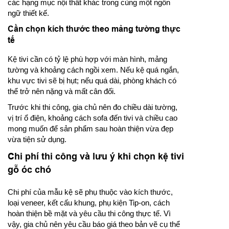
các hạng mục nội thất khác trong cùng một ngôn
ngữ thiết kế.
Cần chọn kích thước theo mảng tường thực
tế
Kệ tivi cần có tỷ lệ phù hợp với màn hình, mảng
tường và khoảng cách ngồi xem. Nếu kệ quá ngắn,
khu vực tivi sẽ bị hụt; nếu quá dài, phòng khách có
thể trở nên nặng và mất cân đối.
Trước khi thi công, gia chủ nên đo chiều dài tường,
vị trí ổ điện, khoảng cách sofa đến tivi và chiều cao
mong muốn để sản phẩm sau hoàn thiện vừa đẹp
vừa tiện sử dụng.
Chi phí thi công và lưu ý khi chọn kệ tivi
gỗ óc chó
Chi phí của mẫu kệ sẽ phụ thuộc vào kích thước,
loại veneer, kết cấu khung, phụ kiện Tip-on, cách
hoàn thiện bề mặt và yêu cầu thi công thực tế. Vì
vậy, gia chủ nên yêu cầu báo giá theo bản vẽ cụ thể