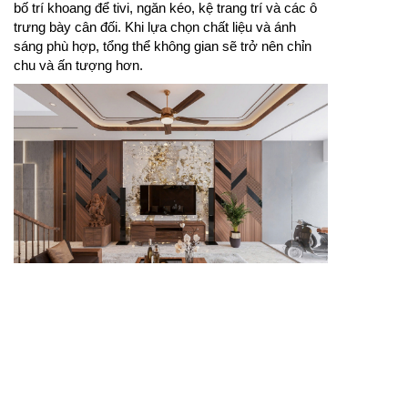
bố trí khoang để tivi, ngăn kéo, kệ trang trí và các ô
trưng bày cân đối. Khi lựa chọn chất liệu và ánh
sáng phù hợp, tổng thể không gian sẽ trở nên chỉn
chu và ấn tượng hơn.
Mẫu kệ tivi phòng khách giúp khu vực giải trí gọn
gàng, cân đối và thẩm mỹ hơn.
Mẫu kệ tivi phòng khách nên được lựa chọn dựa
trên diện tích căn phòng, kích thước tivi và phong
cách nội thất tổng thể. Một thiết kế phù hợp sẽ giúp