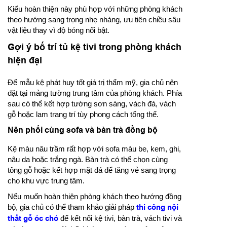
Kiểu hoàn thiện này phù hợp với những phòng khách
theo hướng sang trọng nhẹ nhàng, ưu tiên chiều sâu
vật liệu thay vì độ bóng nổi bật.
Gợi ý bố trí tủ kệ tivi trong phòng khách
hiện đại
Để mẫu kệ phát huy tốt giá trị thẩm mỹ, gia chủ nên
đặt tại mảng tường trung tâm của phòng khách. Phía
sau có thể kết hợp tường sơn sáng, vách đá, vách
gỗ hoặc lam trang trí tùy phong cách tổng thể.
Nên phối cùng sofa và bàn trà đồng bộ
Kệ màu nâu trầm rất hợp với sofa màu be, kem, ghi,
nâu da hoặc trắng ngà. Bàn trà có thể chọn cùng
tông gỗ hoặc kết hợp mặt đá để tăng vẻ sang trọng
cho khu vực trung tâm.
Nếu muốn hoàn thiện phòng khách theo hướng đồng
bộ, gia chủ có thể tham khảo giải pháp
thi công nội
thất gỗ óc chó
để kết nối kệ tivi, bàn trà, vách tivi và