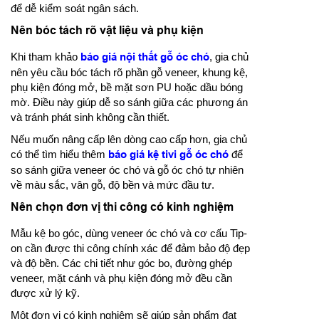
để dễ kiểm soát ngân sách.
Nên bóc tách rõ vật liệu và phụ kiện
Khi tham khảo
báo giá nội thất gỗ óc chó
, gia chủ
nên yêu cầu bóc tách rõ phần gỗ veneer, khung kệ,
phụ kiện đóng mở, bề mặt sơn PU hoặc dầu bóng
mờ. Điều này giúp dễ so sánh giữa các phương án
và tránh phát sinh không cần thiết.
Nếu muốn nâng cấp lên dòng cao cấp hơn, gia chủ
có thể tìm hiểu thêm
báo giá kệ tivi gỗ óc chó
để
so sánh giữa veneer óc chó và gỗ óc chó tự nhiên
về màu sắc, vân gỗ, độ bền và mức đầu tư.
Nên chọn đơn vị thi công có kinh nghiệm
Mẫu kệ bo góc, dùng veneer óc chó và cơ cấu Tip-
on cần được thi công chính xác để đảm bảo độ đẹp
và độ bền. Các chi tiết như góc bo, đường ghép
veneer, mặt cánh và phụ kiện đóng mở đều cần
được xử lý kỹ.
Một đơn vị có kinh nghiệm sẽ giúp sản phẩm đạt