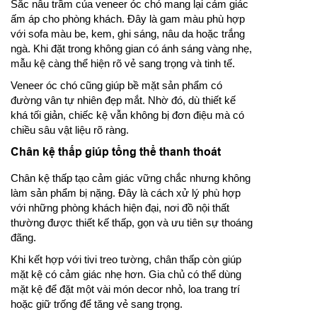
Sắc nâu trầm của veneer óc chó mang lại cảm giác
ấm áp cho phòng khách. Đây là gam màu phù hợp
với sofa màu be, kem, ghi sáng, nâu da hoặc trắng
ngà. Khi đặt trong không gian có ánh sáng vàng nhẹ,
mẫu kệ càng thể hiện rõ vẻ sang trọng và tinh tế.
Veneer óc chó cũng giúp bề mặt sản phẩm có
đường vân tự nhiên đẹp mắt. Nhờ đó, dù thiết kế
khá tối giản, chiếc kệ vẫn không bị đơn điệu mà có
chiều sâu vật liệu rõ ràng.
Chân kệ thấp giúp tổng thể thanh thoát
Chân kệ thấp tạo cảm giác vững chắc nhưng không
làm sản phẩm bị nặng. Đây là cách xử lý phù hợp
với những phòng khách hiện đại, nơi đồ nội thất
thường được thiết kế thấp, gọn và ưu tiên sự thoáng
đãng.
Khi kết hợp với tivi treo tường, chân thấp còn giúp
mặt kệ có cảm giác nhẹ hơn. Gia chủ có thể dùng
mặt kệ để đặt một vài món decor nhỏ, loa trang trí
hoặc giữ trống để tăng vẻ sang trọng.