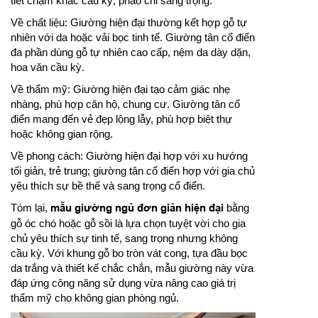
tiết chạm khắc cầu kỳ, phào chỉ sang trọng.
Về chất liệu: Giường hiện đại thường kết hợp gỗ tự
nhiên với da hoặc vải bọc tinh tế. Giường tân cổ điển
đa phần dùng gỗ tự nhiên cao cấp, nệm da dày dặn,
hoa văn cầu kỳ.
Về thẩm mỹ: Giường hiện đại tạo cảm giác nhẹ
nhàng, phù hợp căn hộ, chung cư. Giường tân cổ
điển mang đến vẻ đẹp lộng lẫy, phù hợp biệt thự
hoặc không gian rộng.
Về phong cách: Giường hiện đại hợp với xu hướng
tối giản, trẻ trung; giường tân cổ điển hợp với gia chủ
yêu thích sự bề thế và sang trọng cổ điển.
Tóm lại,
mẫu giường ngủ đơn giản hiện đại
bằng
gỗ óc chó hoặc gỗ sồi là lựa chọn tuyệt vời cho gia
chủ yêu thích sự tinh tế, sang trọng nhưng không
cầu kỳ. Với khung gỗ bo tròn vát cong, tựa đầu bọc
da trắng và thiết kế chắc chắn, mẫu giường này vừa
đáp ứng công năng sử dụng vừa nâng cao giá trị
thẩm mỹ cho không gian phòng ngủ.