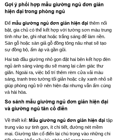
Gợi ý phối hợp mẫu giường ngủ đơn giản
hiện đại trong phòng ngủ
Để
mẫu giường ngủ đơn giản hiện đại
thêm nổi
bật, gia chủ có thể kết hợp với tường sơn màu trung
tính như be, ghi nhạt hoặc trắng sáng để làm nền.
Sàn gỗ hoặc sàn giả gỗ đồng tông nâu nhạt sẽ tạo
sự đồng bộ, ấm áp và gần gũi.
Hai tab đầu giường nhỏ gọn đặt hai bên kết hợp đèn
ngủ ánh sáng vàng dịu sẽ mang lại cảm giác thư
giãn. Ngoài ra, việc bố trí thêm rèm cửa vải màu
sáng, tranh treo tường tối giản hoặc cây xanh nhỏ sẽ
giúp phòng ngủ trở nên hiện đại nhưng vẫn ấm cúng
và hài hòa.
So sánh mẫu giường ngủ đơn giản hiện đại
và giường ngủ tân cổ điển
Về thiết kế:
Mẫu giường ngủ đơn giản hiện đại
tập
trung vào sự tinh gọn, ít chi tiết, đường nét mềm
mại. Giường tân cổ điển lại chú trọng vào những chi