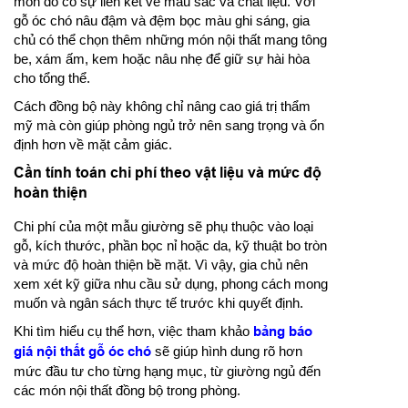
món đồ có sự liên kết về màu sắc và chất liệu. Với
gỗ óc chó nâu đậm và đệm bọc màu ghi sáng, gia
chủ có thể chọn thêm những món nội thất mang tông
be, xám ấm, kem hoặc nâu nhẹ để giữ sự hài hòa
cho tổng thể.
Cách đồng bộ này không chỉ nâng cao giá trị thẩm
mỹ mà còn giúp phòng ngủ trở nên sang trọng và ổn
định hơn về mặt cảm giác.
Cần tính toán chi phí theo vật liệu và mức độ
hoàn thiện
Chi phí của một mẫu giường sẽ phụ thuộc vào loại
gỗ, kích thước, phần bọc nỉ hoặc da, kỹ thuật bo tròn
và mức độ hoàn thiện bề mặt. Vì vậy, gia chủ nên
xem xét kỹ giữa nhu cầu sử dụng, phong cách mong
muốn và ngân sách thực tế trước khi quyết định.
Khi tìm hiểu cụ thể hơn, việc tham khảo
bảng báo
giá nội thất gỗ óc chó
sẽ giúp hình dung rõ hơn
mức đầu tư cho từng hạng mục, từ giường ngủ đến
các món nội thất đồng bộ trong phòng.