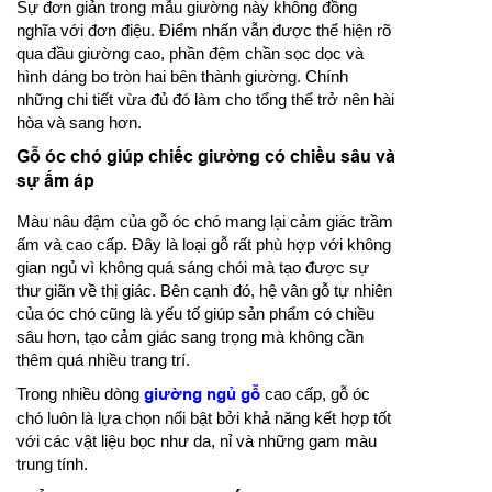
Sự đơn giản trong mẫu giường này không đồng
nghĩa với đơn điệu. Điểm nhấn vẫn được thể hiện rõ
qua đầu giường cao, phần đệm chần sọc dọc và
hình dáng bo tròn hai bên thành giường. Chính
những chi tiết vừa đủ đó làm cho tổng thể trở nên hài
hòa và sang hơn.
Gỗ óc chó giúp chiếc giường có chiều sâu và
sự ấm áp
Màu nâu đậm của gỗ óc chó mang lại cảm giác trầm
ấm và cao cấp. Đây là loại gỗ rất phù hợp với không
gian ngủ vì không quá sáng chói mà tạo được sự
thư giãn về thị giác. Bên cạnh đó, hệ vân gỗ tự nhiên
của óc chó cũng là yếu tố giúp sản phẩm có chiều
sâu hơn, tạo cảm giác sang trọng mà không cần
thêm quá nhiều trang trí.
Trong nhiều dòng
giường ngủ gỗ
cao cấp, gỗ óc
chó luôn là lựa chọn nổi bật bởi khả năng kết hợp tốt
với các vật liệu bọc như da, nỉ và những gam màu
trung tính.