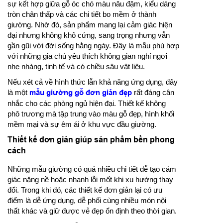
sự kết hợp giữa gỗ óc chó màu nâu đậm, kiểu dáng
tròn chân thấp và các chi tiết bo mềm ở thành
giường. Nhờ đó, sản phẩm mang lại cảm giác hiện
đại nhưng không khô cứng, sang trọng nhưng vẫn
gần gũi với đời sống hằng ngày. Đây là mẫu phù hợp
với những gia chủ yêu thích không gian nghỉ ngơi
nhẹ nhàng, tinh tế và có chiều sâu vật liệu.
Nếu xét cả về hình thức lẫn khả năng ứng dụng, đây
là một
mẫu giường gỗ đơn giản đẹp
rất đáng cân
nhắc cho các phòng ngủ hiện đại. Thiết kế không
phô trương mà tập trung vào màu gỗ đẹp, hình khối
mềm mại và sự êm ái ở khu vực đầu giường.
Thiết kế đơn giản giúp sản phẩm bền phong
cách
Những mẫu giường có quá nhiều chi tiết dễ tạo cảm
giác nặng nề hoặc nhanh lỗi mốt khi xu hướng thay
đổi. Trong khi đó, các thiết kế đơn giản lại có ưu
điểm là dễ ứng dụng, dễ phối cùng nhiều món nội
thất khác và giữ được vẻ đẹp ổn định theo thời gian.