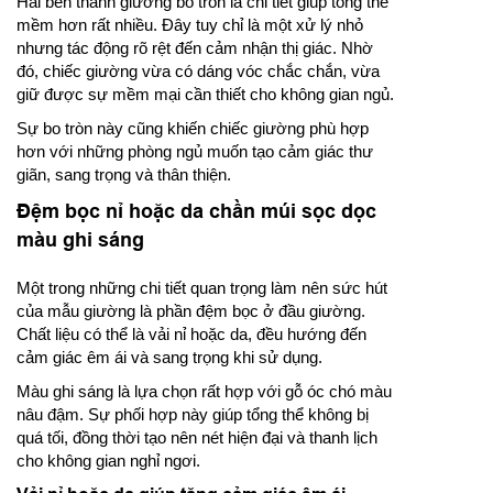
Hai bên thành giường bo tròn là chi tiết giúp tổng thể
mềm hơn rất nhiều. Đây tuy chỉ là một xử lý nhỏ
nhưng tác động rõ rệt đến cảm nhận thị giác. Nhờ
đó, chiếc giường vừa có dáng vóc chắc chắn, vừa
giữ được sự mềm mại cần thiết cho không gian ngủ.
Sự bo tròn này cũng khiến chiếc giường phù hợp
hơn với những phòng ngủ muốn tạo cảm giác thư
giãn, sang trọng và thân thiện.
Đệm bọc nỉ hoặc da chần múi sọc dọc
màu ghi sáng
Một trong những chi tiết quan trọng làm nên sức hút
của mẫu giường là phần đệm bọc ở đầu giường.
Chất liệu có thể là vải nỉ hoặc da, đều hướng đến
cảm giác êm ái và sang trọng khi sử dụng.
Màu ghi sáng là lựa chọn rất hợp với gỗ óc chó màu
nâu đậm. Sự phối hợp này giúp tổng thể không bị
quá tối, đồng thời tạo nên nét hiện đại và thanh lịch
cho không gian nghỉ ngơi.