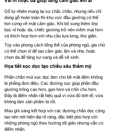
Vải nỉ hoặc da giúp tăng cảm giác êm ái
Gỗ tự nhiên mang lại sự chắc chắn, nhưng nếu chỉ
dùng gỗ hoàn toàn thì khu vực đầu giường có thể
hơi cứng về mặt cảm giác. Khi bổ sung thêm lớp
bọc nỉ hoặc da, chiếc giường trở nên mềm mại hơn
và thích hợp hơn với nhu cầu tựa lưng, thư giãn.
Tùy vào phong cách tổng thể của phòng ngủ, gia chủ
có thể chọn nỉ để tạo cảm giác ấm và nhẹ, hoặc
chọn da để tăng sự sang và dễ vệ sinh.
Họa tiết sọc dọc tạo chiều sâu thẩm mỹ
Phần chần múi sọc dọc làm cho bề mặt đệm không
bị phẳng đơn điệu. Các đường sọc giúp phần đầu
giường trông cao hơn, gọn hơn và chỉn chu hơn.
Đây là điểm nhấn rất hiệu quả vì vừa đủ tinh tế, vừa
không làm sản phẩm bị rối.
Màu ghi sáng kết hợp với các đường chần dọc cũng
tạo nên nét hiện đại rõ ràng, đặc biệt phù hợp với
những phòng ngủ theo hướng tối giản nhưng vẫn có
điểm nhấn.