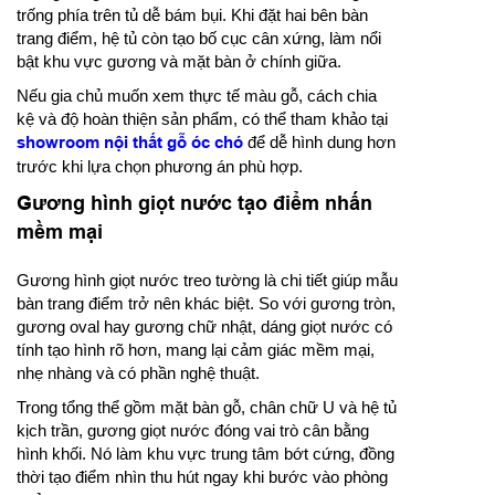
trống phía trên tủ dễ bám bụi. Khi đặt hai bên bàn
trang điểm, hệ tủ còn tạo bố cục cân xứng, làm nổi
bật khu vực gương và mặt bàn ở chính giữa.
Nếu gia chủ muốn xem thực tế màu gỗ, cách chia
kệ và độ hoàn thiện sản phẩm, có thể tham khảo tại
showroom nội thất gỗ óc chó
để dễ hình dung hơn
trước khi lựa chọn phương án phù hợp.
Gương hình giọt nước tạo điểm nhấn
mềm mại
Gương hình giọt nước treo tường là chi tiết giúp mẫu
bàn trang điểm trở nên khác biệt. So với gương tròn,
gương oval hay gương chữ nhật, dáng giọt nước có
tính tạo hình rõ hơn, mang lại cảm giác mềm mại,
nhẹ nhàng và có phần nghệ thuật.
Trong tổng thể gồm mặt bàn gỗ, chân chữ U và hệ tủ
kịch trần, gương giọt nước đóng vai trò cân bằng
hình khối. Nó làm khu vực trung tâm bớt cứng, đồng
thời tạo điểm nhìn thu hút ngay khi bước vào phòng