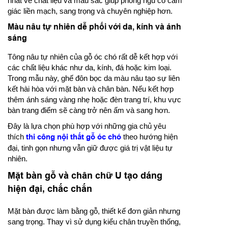
nhất về chất liệu và màu sắc giúp phòng ngủ có cảm
giác liền mạch, sang trọng và chuyên nghiệp hơn.
Màu nâu tự nhiên dễ phối với da, kính và ánh
sáng
Tông nâu tự nhiên của gỗ óc chó rất dễ kết hợp với
các chất liệu khác như da, kính, đá hoặc kim loại.
Trong mẫu này, ghế đôn bọc da màu nâu tạo sự liên
kết hài hòa với mặt bàn và chân bàn. Nếu kết hợp
thêm ánh sáng vàng nhẹ hoặc đèn trang trí, khu vực
bàn trang điểm sẽ càng trở nên ấm và sang hơn.
Đây là lựa chọn phù hợp với những gia chủ yêu
thích
thi công nội thất gỗ óc chó
theo hướng hiện
đại, tinh gọn nhưng vẫn giữ được giá trị vật liệu tự
nhiên.
Mặt bàn gỗ và chân chữ U tạo dáng
hiện đại, chắc chắn
Mặt bàn được làm bằng gỗ, thiết kế đơn giản nhưng
sang trọng. Thay vì sử dụng kiểu chân truyền thống,