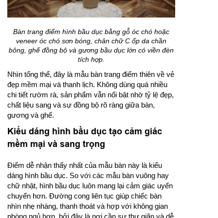
Bàn trang điểm hình bầu dục bằng gỗ óc chó hoặc
veneer óc chó sơn bóng, chân chữ C ốp da chần
bông, ghế đồng bộ và gương bầu dục lớn có viền đèn
tích hợp.
Nhìn tổng thể, đây là mẫu bàn trang điểm thiên về vẻ
đẹp mềm mại và thanh lịch. Không dùng quá nhiều
chi tiết rườm rà, sản phẩm vẫn nổi bật nhờ tỷ lệ đẹp,
chất liệu sang và sự đồng bộ rõ ràng giữa bàn,
gương và ghế.
Kiểu dáng hình bầu dục tạo cảm giác
mềm mại và sang trọng
Điểm dễ nhận thấy nhất của mẫu bàn này là kiểu
dáng hình bầu dục. So với các mẫu bàn vuông hay
chữ nhật, hình bầu dục luôn mang lại cảm giác uyển
chuyển hơn. Đường cong liên tục giúp chiếc bàn
nhìn nhẹ nhàng, thanh thoát và hợp với không gian
phòng ngủ hơn, bởi đây là nơi cần sự thư giãn và dễ