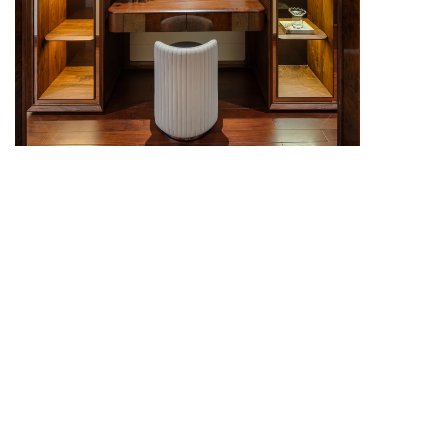
Bàn trang điểm cao cấp giúp phòng ngủ thêm chỉn
chu, sang trọng và tiện nghi trong sinh hoạt.
Bàn trang điểm cao cấp thường được chú trọng về
chất liệu, tỷ lệ thiết kế và độ hoàn thiện trong từng chi
tiết. Sản phẩm không chỉ phục vụ nhu cầu làm đẹp
hằng ngày mà còn góp phần nâng tầm thẩm mỹ cho
không gian phòng ngủ. Khi phối hợp cùng nội thất
đồng bộ và ánh sáng phù hợp, góc trang điểm sẽ trở
thành điểm nhấn tinh tế, ấm cúng và cuốn hút.