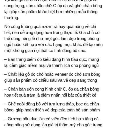
sang trọng, còn chân chữ C ốp da và ghế chần bông
lại giúp sản phẩm khác biệt hơn những mẫu thông
thường.
Nó cũng không quá rườm rà hay quá nặng về chi
tiết, nên dễ ứng dụng hơn trong thực tế. Gia chủ có
thể dùng riêng lẻ như một góc làm đẹp trong phòng
ngủ hoặc kết hợp với các hạng mục khác để tạo nên
một không gian nội thất có tính đồng bộ cao.
– Bàn trang điểm có kiểu dáng hình bầu dục, mang
lại cảm giác mềm mại và thanh lịch cho phòng ngủ
– Chất liệu gỗ óc chó hoặc veneer óc chó sơn bóng
giúp sản phẩm có chiều sâu và vẻ đẹp sang trọng
– Chân bàn uốn cong hình chữ C, ốp da chần bông
họa tiết quả trám là điểm nhấn nổi bật của thiết kế
– Ghế ngồi đồng bộ với tựa lưng thấp, bọc da chần
bông, giúp hoàn thiện vẻ đẹp của toàn bộ sản phẩm
– Gương bầu dục lớn có viền đèn tích hợp tăng cả
công năng sử dụng lẫn giá trị thẩm mỹ cho góc trang