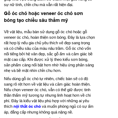
sự nữ tính, chỉn chu mà vẫn rất hiện đại.
Gỗ óc chó hoặc veneer óc chó sơn
bóng tạo chiều sâu thẩm mỹ
Về vật liệu, mẫu bàn sử dụng gỗ óc chó hoặc gỗ
veneer óc chó, hoàn thiện sơn bóng. Đây là lựa chọn
rất hợp lý nếu gia chủ yêu thích vẻ đẹp sang trọng
và có chiều sâu của màu nâu trầm. Gỗ óc chó vốn
nổi tiếng bởi hệ vân đẹp, sắc gỗ ấm và cảm giác bề
mặt cao cấp. Khi được xử lý theo kiểu sơn bóng,
sản phẩm càng nổi bật hơn nhờ hiệu ứng phản sáng
nhẹ và bề mặt nhìn chỉn chu hơn.
Nếu dùng gỗ óc chó tự nhiên, chiếc bàn sẽ có độ
sang rõ rệt hơn về vật liệu và cảm giác hoàn thiện.
Nếu chọn veneer óc chó, vẫn có thể giữ được tinh
thần thẩm mỹ tương tự nhưng linh hoạt hơn về chi
phí. Đây là kiểu vật liệu phù hợp với những ai yêu
thích
nội thất óc chó
và muốn phòng ngủ có sự ấm
áp, đẳng cấp nhưng không quá nặng nề.