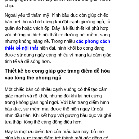
chịu.
Ngoài yếu tố thẩm mỹ, hình bầu dục còn giúp chiếc
bàn bớt thô và bớt cứng khi đặt cạnh giường ngủ, tủ
quần áo hoặc vách ốp. Đây là kiểu thiết kế phù hợp
với những ai thích nội thất có đường nét mềm, sang
nhưng không nặng nề. Trong nhiều
các phong cách
thiết kế nội thất
hiện đại, hình khối bo cong đang
được sử dụng ngày càng nhiều vì mang lại cảm giác
tinh tế và dễ sống hơn.
Thiết kế bo cong giúp góc trang điểm dễ hòa
vào tổng thể phòng ngủ
Một chiếc bàn có nhiều cạnh vuông có thể tạo cảm
giác mạnh và rõ khối, nhưng đôi khi lại hơi cứng
trong không gian nghỉ ngơi. Với bàn trang điểm hình
bầu dục, sự mềm mại được thể hiện ngay từ cái
nhìn đầu tiên. Khi kết hợp với gương bầu dục và ghế
tựa thấp, tổng thể càng đồng điệu hơn.
Đây là một ưu điểm lớn của mẫu bàn này, bởi nó
giúp khu vực trang điểm trở thành một góc riêng có