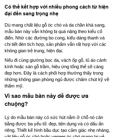
Có thể kết hợp với nhiều phong cách từ hiện
đại đến sang trọng nhẹ
Dù mang chất liệu gỗ óc chó và da chần khá sang,
mẫu bàn này vẫn không bị quá nặng theo kiểu cổ
điển. Nhờ các đường bo cong, kiểu dáng thanh và
chi tiết đèn tích hợp, sản phẩm vẫn rất hợp với các
không gian trẻ trung, hiện đại.
Nếu đi cùng giường bọc da, vách ốp gỗ, tủ áo cánh
kính hoặc sàn gỗ trầm, hiệu ứng tổng thể sẽ càng
đẹp hơn. Đây là cách phối hợp thường thấy trong
những không gian phòng ngủ được chăm chút kỹ về
thẩm mỹ.
Vì sao mẫu bàn này dễ được ưa
chuộng?
Lý do mẫu bàn này có sức hút nằm ở chỗ nó cân
bằng được ba yếu tố: đẹp, tiện dụng và có dấu ấn
riêng. Thiết kế hình bầu dục tạo cảm giác nhẹ nhàng,
vật liệu gỗ óc chó hoặc veneer óc chó mang lại vẻ