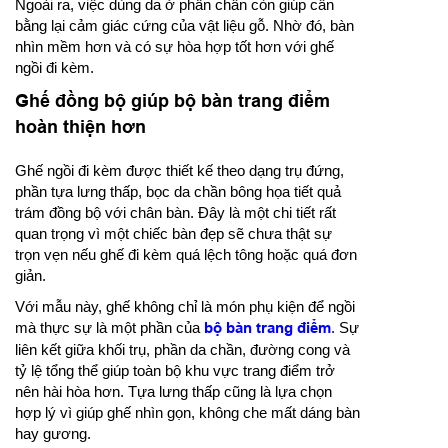
Ngoài ra, việc dùng da ở phần chân còn giúp cân
bằng lại cảm giác cứng của vật liệu gỗ. Nhờ đó, bàn
nhìn mềm hơn và có sự hòa hợp tốt hơn với ghế
ngồi đi kèm.
Ghế đồng bộ giúp bộ bàn trang điểm
hoàn thiện hơn
Ghế ngồi đi kèm được thiết kế theo dạng trụ đứng,
phần tựa lưng thấp, bọc da chần bông họa tiết quả
trám đồng bộ với chân bàn. Đây là một chi tiết rất
quan trọng vì một chiếc bàn đẹp sẽ chưa thật sự
trọn vẹn nếu ghế đi kèm quá lệch tông hoặc quá đơn
giản.
Với mẫu này, ghế không chỉ là món phụ kiện để ngồi
mà thực sự là một phần của
bộ bàn trang điểm
. Sự
liên kết giữa khối trụ, phần da chần, đường cong và
tỷ lệ tổng thể giúp toàn bộ khu vực trang điểm trở
nên hài hòa hơn. Tựa lưng thấp cũng là lựa chọn
hợp lý vì giúp ghế nhìn gọn, không che mất dáng bàn
hay gương.