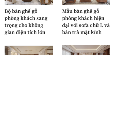
Bộ bàn ghế gỗ
Mẫu bàn ghế gỗ
phòng khách sang
phòng khách hiện
trọng cho không
đại với sofa chữ L và
gian diện tích lớn
bàn trà mặt kính
Sofa gỗ chữ L hiện
Sofa gỗ tự nhiên với
đại với tab gắn liền
thiết kế văng dài,
cho phòng khách
tay vịn bọc da và
sang trọng
bàn trà mặt kính
hình thân cây xẻ ấn
tượng