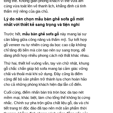
tổng thể. Không gian phòng khách vì thế vừa ấm
cúng vừa toát lên vẻ thanh lịch, khẳng định cá tính
thẩm mỹ riêng của gia chủ.
Lý do nên chọn mẫu bàn ghế sofa gỗ mới
nhất với thiết kế sang trọng và tiện nghi
Trước hết,
mẫu bàn ghế sofa gỗ
này mang lại sự
cân bằng giữa công năng và thẩm mỹ. Sự kết hợp
gỗ veneer nu tự nhiên cùng da bọc cao cấp không
chỉ tăng độ bền mà còn tạo nên sự sang trọng, dễ
dàng phối hợp nhiều phong cách nội thất khác nhau.
Thứ hai, thiết kế vuông vắn, tay vịn chữ nhật, khung
gỗ chắc chắn giúp bộ sofa mang lại cảm giác vững
chãi và thoải mái khi sử dụng. Đây cũng là điểm
cộng để bộ sản phẩm trở thành lựa chọn hoàn hảo
cho cả những phòng khách hiện đại lẫn cổ điển.
Cuối cùng, điểm nhấn bàn trà tròn bọc da tạo nét
mềm mại, khác biệt, làm cho tổng thể không bị cứng
nhắc. Chính sự pha trộn giữa chất liệu gỗ, da và chi
tiết trang trí độc đáo đã tạo nên một sản phẩm thời