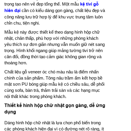
trọng tạo nên vẻ đẹp tổng thể. Một mẫu
kệ tivi gỗ
hiên đại
cần có kiểu dáng gọn gàng, chất liệu đẹp và
công năng lưu trữ hợp lý để khu vực trung tâm luôn
chỉn chu, tiện nghi.
Mẫu kệ này được thiết kế theo dạng hình hộp chữ
nhật, chân thấp, phù hợp với những phòng khách
yêu thích sự đơn giản nhưng vẫn muốn giữ nét sang
trọng. Hình khối ngang giúp mảng tường tivi trở nên
cân đối, đồng thời tạo cảm giác không gian rộng và
thoáng hơn.
Chất liệu gỗ veneer óc chó màu nâu là điểm nhấn
chính của sản phẩm. Tông nâu trầm ấm kết hợp bề
mặt sơn PU bóng giúp mẫu kệ có chiều sâu, dễ phối
cùng sofa, bàn trà, thảm trải sàn và các hạng mục
nội thất khác trong phòng khách.
Thiết kế hình hộp chữ nhật gọn gàng, dễ ứng
dụng
Dáng hình hộp chữ nhật là lựa chọn phổ biến trong
các phòng khách hiện đại vì có đường nét rõ ràng, ít