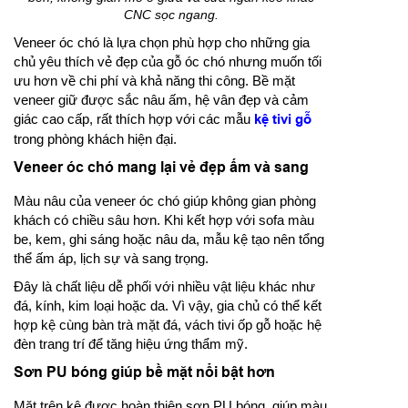
CNC sọc ngang.
Veneer óc chó là lựa chọn phù hợp cho những gia
chủ yêu thích vẻ đẹp của gỗ óc chó nhưng muốn tối
ưu hơn về chi phí và khả năng thi công. Bề mặt
veneer giữ được sắc nâu ấm, hệ vân đẹp và cảm
giác cao cấp, rất thích hợp với các mẫu
kệ tivi gỗ
trong phòng khách hiện đại.
Veneer óc chó mang lại vẻ đẹp ấm và sang
Màu nâu của veneer óc chó giúp không gian phòng
khách có chiều sâu hơn. Khi kết hợp với sofa màu
be, kem, ghi sáng hoặc nâu da, mẫu kệ tạo nên tổng
thể ấm áp, lịch sự và sang trọng.
Đây là chất liệu dễ phối với nhiều vật liệu khác như
đá, kính, kim loại hoặc da. Vì vậy, gia chủ có thể kết
hợp kệ cùng bàn trà mặt đá, vách tivi ốp gỗ hoặc hệ
đèn trang trí để tăng hiệu ứng thẩm mỹ.
Sơn PU bóng giúp bề mặt nổi bật hơn
Mặt trên kệ được hoàn thiện sơn PU bóng, giúp màu