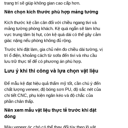
trang trí sẽ giúp không gian cao cấp hơn.
Nên chọn kích thước phù hợp mảng tường
Kích thước kệ cần cân đối với chiều ngang tivi và
mảng tường phòng khách. Kệ quá ngắn sẽ làm khu
vực trung tâm bị hụt, còn kệ quá dài có thể gây cảm
giác nặng nếu phòng không đủ rộng.
Trước khi đặt làm, gia chủ nên đo chiều dài tường, vị
trí ổ điện, khoảng cách từ sofa đến tivi và nhu cầu
lưu trữ thực tế để có phương án phù hợp.
Lưu ý khi thi công và lựa chọn vật liệu
Để mẫu kệ đạt hiệu quả thẩm mỹ tốt, cần chú ý đến
chất lượng veneer, độ bóng sơn PU, độ sắc nét của
chi tiết CNC, phụ kiện ngăn kéo và độ chắc của
phần chân thấp.
Nên xem mẫu vật liệu thực tế trước khi đặt
đóng
Màu veneer óc chó có thể thay đổi tùy theo lô vật