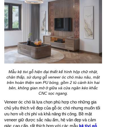
Mẫu kệ tivi gỗ hiện đại thiết kế hình hộp chữ nhật,
chân thấp, sử dụng gỗ veneer óc chó màu nâu, mặt
trên hoàn thiện sơn PU bóng, gồm 2 tủ cánh kín hai
bên, không gian mở ở giữa và cửa ngăn kéo khắc
CNC sọc ngang.
Veneer óc chó là lựa chọn phù hợp cho những gia
chủ yêu thích vẻ đẹp của gỗ óc chó nhưng muốn tối
ưu hơn về chi phí và khả năng thi công. Bề mặt
veneer giữ được sắc nâu ấm, hệ vân đẹp và cảm
giác cao cấp, rất thích hợp với các mẫu
kệ tivi gỗ