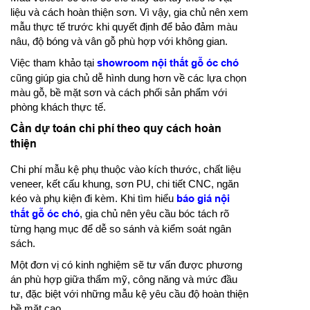
liệu và cách hoàn thiện sơn. Vì vậy, gia chủ nên xem
mẫu thực tế trước khi quyết định để bảo đảm màu
nâu, độ bóng và vân gỗ phù hợp với không gian.
Việc tham khảo tại
showroom nội thất gỗ óc chó
cũng giúp gia chủ dễ hình dung hơn về các lựa chọn
màu gỗ, bề mặt sơn và cách phối sản phẩm với
phòng khách thực tế.
Cần dự toán chi phí theo quy cách hoàn
thiện
Chi phí mẫu kệ phụ thuộc vào kích thước, chất liệu
veneer, kết cấu khung, sơn PU, chi tiết CNC, ngăn
kéo và phụ kiện đi kèm. Khi tìm hiểu
báo giá nội
thất gỗ óc chó
, gia chủ nên yêu cầu bóc tách rõ
từng hạng mục để dễ so sánh và kiểm soát ngân
sách.
Một đơn vị có kinh nghiệm sẽ tư vấn được phương
án phù hợp giữa thẩm mỹ, công năng và mức đầu
tư, đặc biệt với những mẫu kệ yêu cầu độ hoàn thiện
bề mặt cao.