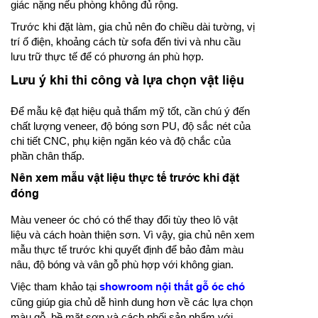
giác nặng nếu phòng không đủ rộng.
Trước khi đặt làm, gia chủ nên đo chiều dài tường, vị
trí ổ điện, khoảng cách từ sofa đến tivi và nhu cầu
lưu trữ thực tế để có phương án phù hợp.
Lưu ý khi thi công và lựa chọn vật liệu
Để mẫu kệ đạt hiệu quả thẩm mỹ tốt, cần chú ý đến
chất lượng veneer, độ bóng sơn PU, độ sắc nét của
chi tiết CNC, phụ kiện ngăn kéo và độ chắc của
phần chân thấp.
Nên xem mẫu vật liệu thực tế trước khi đặt
đóng
Màu veneer óc chó có thể thay đổi tùy theo lô vật
liệu và cách hoàn thiện sơn. Vì vậy, gia chủ nên xem
mẫu thực tế trước khi quyết định để bảo đảm màu
nâu, độ bóng và vân gỗ phù hợp với không gian.
Việc tham khảo tại
showroom nội thất gỗ óc chó
cũng giúp gia chủ dễ hình dung hơn về các lựa chọn
màu gỗ, bề mặt sơn và cách phối sản phẩm với