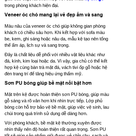
trong phòng khách hiện đại.
Veneer óc chó mang lại vẻ đẹp ấm và sang
Màu nâu của veneer óc chó giúp không gian phòng
khách có chiều sâu hơn. Khi kết hợp với sofa màu
be, kem, ghi sáng hoặc nâu da, mẫu kệ tạo nên tổng
thể ấm áp, lịch sự và sang trọng.
Đây là chất liệu dễ phối với nhiều vật liệu khác như
đá, kính, kim loại hoặc da. Vì vậy, gia chủ có thể kết
hợp kệ cùng bàn trà mặt đá, vách tivi ốp gỗ hoặc hệ
đèn trang trí để tăng hiệu ứng thẩm mỹ.
Sơn PU bóng giúp bề mặt nổi bật hơn
Mặt trên kệ được hoàn thiện sơn PU bóng, giúp màu
gỗ sáng và rõ vân hơn khi nhìn trực tiếp. Lớp phủ
bóng còn hỗ trợ bảo vệ bề mặt, giúp việc vệ sinh, lau
chùi trong quá trình sử dụng dễ dàng hơn.
Với phòng khách, bề mặt kệ thường xuyên được
nhìn thấy nên độ hoàn thiện rất quan trọng. Sơn PU
tốt sẽ giúp sản phẩm giữ được vẻ chỉn chu, sạch và