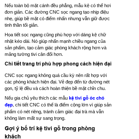
Nếu toàn bộ mặt cánh đều phẳng, mẫu kệ có thể hơi
đơn giản. Các đường CNC sọc ngang tạo nhịp điệu
nhẹ, giúp bề mặt có điểm nhấn nhưng vẫn giữ được
tinh thần tối giản.
Họa tiết sọc ngang cũng phù hợp với dáng kệ chữ
nhật kéo dài. Nó giúp nhấn mạnh chiều ngang của
sản phẩm, tạo cảm giác phòng khách rộng hơn và
mảng tường tivi cân đối hơn.
Chi tiết trang trí phù hợp phong cách hiện đại
CNC sọc ngang không quá cầu kỳ nên rất hợp với
các phòng khách hiện đại. Vẻ đẹp đến từ đường nét
gọn, tỷ lệ đều và cách hoàn thiện bề mặt chỉn chu.
Nếu gia chủ yêu thích các mẫu
kệ tivi gỗ óc chó
đẹp
, chi tiết CNC có thể là điểm cộng lớn vì giúp sản
phẩm có nét riêng, tránh cảm giác đại trà mà vẫn
không làm mất sự sang trọng.
Gợi ý bố trí kệ tivi gỗ trong phòng
khách