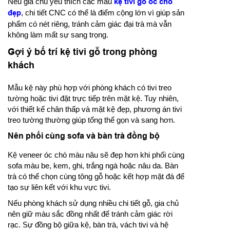
Nếu gia chủ yêu thích các mẫu
kệ tivi gỗ óc chó
đẹp
, chi tiết CNC có thể là điểm cộng lớn vì giúp sản
phẩm có nét riêng, tránh cảm giác đại trà mà vẫn
không làm mất sự sang trọng.
Gợi ý bố trí kệ tivi gỗ trong phòng
khách
Mẫu kệ này phù hợp với phòng khách có tivi treo
tường hoặc tivi đặt trực tiếp trên mặt kệ. Tuy nhiên,
với thiết kế chân thấp và mặt kệ đẹp, phương án tivi
treo tường thường giúp tổng thể gọn và sang hơn.
Nên phối cùng sofa và bàn trà đồng bộ
Kệ veneer óc chó màu nâu sẽ đẹp hơn khi phối cùng
sofa màu be, kem, ghi, trắng ngà hoặc nâu da. Bàn
trà có thể chọn cùng tông gỗ hoặc kết hợp mặt đá để
tạo sự liên kết với khu vực tivi.
Nếu phòng khách sử dụng nhiều chi tiết gỗ, gia chủ
nên giữ màu sắc đồng nhất để tránh cảm giác rời
rạc. Sự đồng bộ giữa kệ, bàn trà, vách tivi và hệ