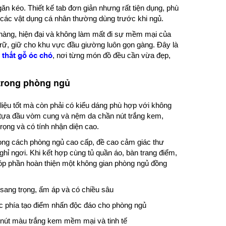
ăn kéo. Thiết kế tab đơn giản nhưng rất tiện dụng, phù
c các vật dụng cá nhân thường dùng trước khi ngủ.
hàng, hiện đại và không làm mất đi sự mềm mại của
trữ, giữ cho khu vực đầu giường luôn gọn gàng. Đây là
i thất gỗ óc chó
, nơi từng món đồ đều cần vừa đẹp,
 trong phòng ngủ
iệu tốt mà còn phải có kiểu dáng phù hợp với không
ng, tựa đầu vòm cung và nệm da chần nút trắng kem,
ọng và có tính nhận diện cao.
ong cách phòng ngủ cao cấp, đề cao cảm giác thư
hỉ ngơi. Khi kết hợp cùng tủ quần áo, bàn trang điểm,
góp phần hoàn thiện một không gian phòng ngủ đồng
sang trọng, ấm áp và có chiều sâu
các phía tạo điểm nhấn độc đáo cho phòng ngủ
nút màu trắng kem mềm mại và tinh tế