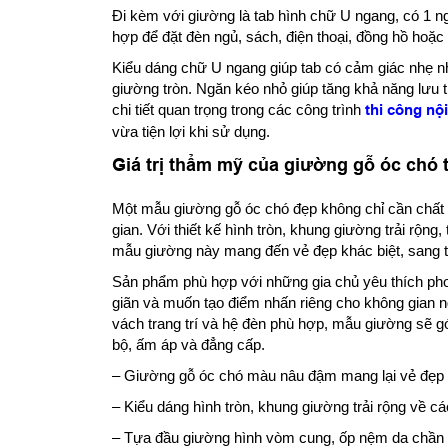
Đi kèm với giường là tab hình chữ U ngang, có 1 ng
hợp để đặt đèn ngủ, sách, điện thoại, đồng hồ hoặ
Kiểu dáng chữ U ngang giúp tab có cảm giác nhẹ n
giường tròn. Ngăn kéo nhỏ giúp tăng khả năng lưu 
chi tiết quan trọng trong các công trình
thi công nộ
vừa tiện lợi khi sử dụng.
Giá trị thẩm mỹ của giường gỗ óc chó
Một mẫu giường gỗ óc chó đẹp không chỉ cần chất l
gian. Với thiết kế hình tròn, khung giường trải rộ
mẫu giường này mang đến vẻ đẹp khác biệt, sang tr
Sản phẩm phù hợp với những gia chủ yêu thích ph
giãn và muốn tạo điểm nhấn riêng cho không gian ng
vách trang trí và hệ đèn phù hợp, mẫu giường sẽ 
bộ, ấm áp và đẳng cấp.
– Giường gỗ óc chó màu nâu đậm mang lại vẻ đẹp 
– Kiểu dáng hình tròn, khung giường trải rộng về 
– Tựa đầu giường hình vòm cung, ốp nệm da chần 