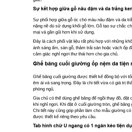
Sự kết hợp giữa gỗ nâu đậm và da trắng ke
Sự phối hợp giữa gỗ óc chó màu nâu đậm và da trắ
nặng nề dù sử dụng khối gỗ lớn. Gỗ tạo sự chắc c
mại và gần gũi hơn khi sử dụng.
Đây là cách phối vật liệu rất phù hợp với những kh
ánh sáng ấm, sàn gỗ, thảm trải sàn hoặc vách ốp đ
cảm giác nghỉ ngơi thư thái hơn cho gia chủ.
Ghế băng cuối giường ốp nệm da tiện 
Ghế băng cuối giường được thiết kế đồng bộ với t
êm ái và sang trọng. Đây là chi tiết vừa có giá trị
phòng ngủ.
Gia chủ có thể dùng ghế băng để ngồi thay đồ, đặt
khi nghỉ ngơi. Khi đặt ở cuối giường tròn, ghế băng
Chi tiết này cũng góp phần làm cho mẫu giường có 
được thiết kế riêng theo yêu cầu.
Tab hình chữ U ngang có 1 ngăn kéo tiện d