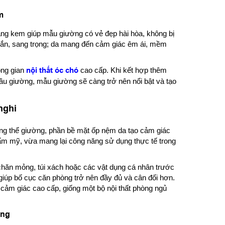
m
ng kem giúp mẫu giường có vẻ đẹp hài hòa, không bị
hắn, sang trọng; da mang đến cảm giác êm ái, mềm
ông gian
nội thất óc chó
cao cấp. Khi kết hợp thêm
ầu giường, mẫu giường sẽ càng trở nên nổi bật và tạo
nghi
ổng thể giường, phần bề mặt ốp nệm da tạo cảm giác
 thẩm mỹ, vừa mang lại công năng sử dụng thực tế trong
 chăn mỏng, túi xách hoặc các vật dụng cá nhân trước
 giúp bố cục căn phòng trở nên đầy đủ và cân đối hơn.
cảm giác cao cấp, giống một bộ nội thất phòng ngủ
ụng