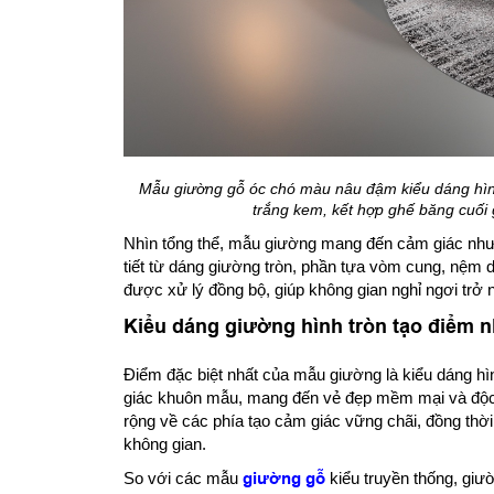
Mẫu giường gỗ óc chó màu nâu đậm kiểu dáng hìn
trắng kem, kết hợp ghế băng cuối 
Nhìn tổng thể, mẫu giường mang đến cảm giác như 
tiết từ dáng giường tròn, phần tựa vòm cung, nệm 
được xử lý đồng bộ, giúp không gian nghỉ ngơi trở n
Kiểu dáng giường hình tròn tạo điểm n
Điểm đặc biệt nhất của mẫu giường là kiểu dáng hìn
giác khuôn mẫu, mang đến vẻ đẹp mềm mại và độc
rộng về các phía tạo cảm giác vững chãi, đồng thời 
không gian.
So với các mẫu
giường gỗ
kiểu truyền thống, giư