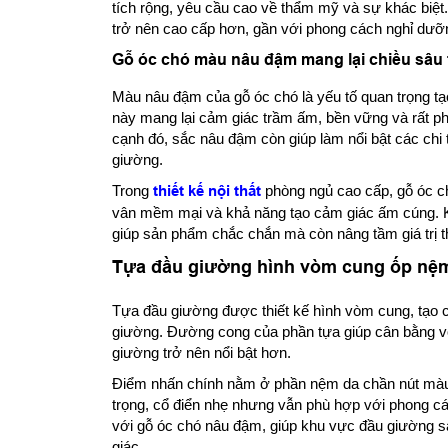
tích rộng, yêu cầu cao về thẩm mỹ và sự khác biệt.
trở nên cao cấp hơn, gần với phong cách nghỉ dưỡng
Gỗ óc chó màu nâu đậm mang lại chiều sâu
Màu nâu đậm của gỗ óc chó là yếu tố quan trọng 
này mang lại cảm giác trầm ấm, bền vững và rất p
cạnh đó, sắc nâu đậm còn giúp làm nổi bật các ch
giường.
Trong
thiết kế nội thất
phòng ngủ cao cấp, gỗ óc c
vân mềm mại và khả năng tạo cảm giác ấm cúng. Kh
giúp sản phẩm chắc chắn mà còn nâng tầm giá trị 
Tựa đầu giường hình vòm cung ốp nệm
Tựa đầu giường được thiết kế hình vòm cung, tạo 
giường. Đường cong của phần tựa giúp cân bằng vớ
giường trở nên nổi bật hơn.
Điểm nhấn chính nằm ở phần nệm da chần nút màu t
trọng, cổ điển nhẹ nhưng vẫn phù hợp với phong cá
với gỗ óc chó nâu đậm, giúp khu vực đầu giường s
giác.