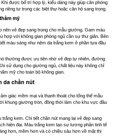
 Khi được bố trí hợp lý, kiểu dáng này giúp căn phòng
 riêng tư trong các biệt thự hoặc căn hộ sang trọng.
 thẩm mỹ
tạo nên vẻ đẹp sang trọng cho mẫu giường. Gam màu
hù hợp với không gian phòng ngủ cần sự thư giãn. Bên
i tiết màu sáng như nệm da trắng kem ở phần tựa đầu
hó thường được ưu tiên nhờ vẻ đẹp tự nhiên, đường
i sử dụng cho giường ngủ, chất liệu này không chỉ
thẩm mỹ cho toàn bộ không gian.
 da chần nút
cảm giác mềm mại và thanh thoát cho tổng thể mẫu
i khung giường tròn, đồng thời làm cho khu vực đầu
rắng kem. Chi tiết chần nút mang lại vẻ đẹp sang
ch hiện đại. Màu trắng kem tạo sự tương phản tinh tế
áng hơn, mềm hơn và có chiều sâu hơn về mặt thị