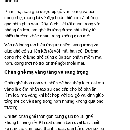
tinh tế
Phần mặt sau ghế được ốp gỗ vân loang và uốn
cong nhẹ, mang lại vẻ đẹp hoàn thiện ở cả những
góc nhìn phía sau. Đây là chi tiết rất quan trọng với
phòng ăn lớn, bởi ghế thường được nhìn thấy từ
nhiều hướng khác nhau trong không gian mở.
Vân gỗ loang tạo hiệu ứng tự nhiên, sang trọng và
giúp ghế có sự liên kết tốt với mặt bàn gỗ. Đường
cong nhẹ ở lưng ghế cũng giúp sản phẩm mềm mại
hơn, đồng thời hỗ trợ tư thế ngồi thoải mái.
Chân ghế mạ vàng tăng vẻ sang trọng
Chân ghế thon gọn với phần đế bọc thép kim loại mạ
vàng là điểm nhấn tạo sự cao cấp cho bộ bàn ăn.
Kim loại mạ vàng khi kết hợp với da, gỗ và kính giúp
tổng thể có vẻ sang trọng hơn nhưng không quá phô
trương.
Chi tiết chân ghế thon gọn cũng giúp bộ 18 ghế
không bị nặng nề. Khi đặt quanh bàn oval lớn, thiết
kế này tạo cảm giác thanh thoát, cân bằng với sự bề