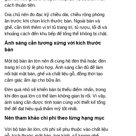
cách thuận tiện.
Gia chủ nên đo đạc kỹ chiều dài, chiều rộng phòng
ăn trước khi chọn kích thước bàn. Ngoài bàn và
ghế, cần tính thêm vị trí tủ trang trí, tủ rượu, lối đi và
khoảng cách đến khu bếp để tổng thể không bị chật.
Ánh sáng cần tương xứng với kích thước
bàn
Một bộ bàn ăn lớn nên đi cùng hệ đèn thả hoặc đèn
trang trí có tỷ lệ phù hợp. Ánh sáng cần đủ để làm
nổi bật mặt bàn, ghế và chất liệu gỗ, đồng thời tạo
cảm giác ấm áp cho bữa ăn.
Đèn quá nhỏ sẽ khiến bàn bị thiếu điểm nhấn, trong
khi đèn quá lớn có thể làm không gian bị rối. Vì vậy,
ánh sáng cần được tính toán cùng với thiết kế tổng
thể để đạt hiệu quả thẩm mỹ tốt nhất.
Nên tham khảo chi phí theo từng hạng mục
Với bộ bàn ăn lớn, chi phí sẽ phụ thuộc vào chất liệu
gỗ, kích thước mặt bàn, loại kính, số lượng ghế,