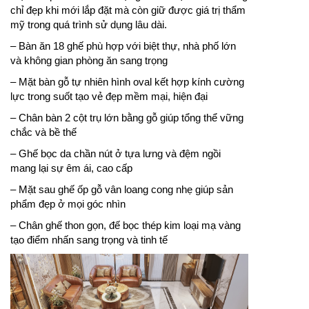
chỉ đẹp khi mới lắp đặt mà còn giữ được giá trị thẩm
mỹ trong quá trình sử dụng lâu dài.
– Bàn ăn 18 ghế phù hợp với biệt thự, nhà phố lớn
và không gian phòng ăn sang trọng
– Mặt bàn gỗ tự nhiên hình oval kết hợp kính cường
lực trong suốt tạo vẻ đẹp mềm mại, hiện đại
– Chân bàn 2 cột trụ lớn bằng gỗ giúp tổng thể vững
chắc và bề thế
– Ghế bọc da chần nút ở tựa lưng và đệm ngồi
mang lại sự êm ái, cao cấp
– Mặt sau ghế ốp gỗ vân loang cong nhẹ giúp sản
phẩm đẹp ở mọi góc nhìn
– Chân ghế thon gọn, đế bọc thép kim loại mạ vàng
tạo điểm nhấn sang trọng và tinh tế