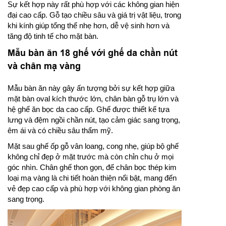
Sự kết hợp này rất phù hợp với các không gian hiện
đại cao cấp. Gỗ tạo chiều sâu và giá trị vật liệu, trong
khi kính giúp tổng thể nhẹ hơn, dễ vệ sinh hơn và
tăng độ tinh tế cho mặt bàn.
Mẫu bàn ăn 18 ghế với ghế da chần nút
và chân mạ vàng
Mẫu bàn ăn này gây ấn tượng bởi sự kết hợp giữa
mặt bàn oval kích thước lớn, chân bàn gỗ trụ lớn và
hệ ghế ăn bọc da cao cấp. Ghế được thiết kế tựa
lưng và đệm ngồi chần nút, tạo cảm giác sang trọng,
êm ái và có chiều sâu thẩm mỹ.
Mặt sau ghế ốp gỗ vân loang, cong nhẹ, giúp bộ ghế
không chỉ đẹp ở mặt trước mà còn chỉn chu ở mọi
góc nhìn. Chân ghế thon gọn, đế chân bọc thép kim
loại mạ vàng là chi tiết hoàn thiện nổi bật, mang đến
vẻ đẹp cao cấp và phù hợp với không gian phòng ăn
sang trọng.