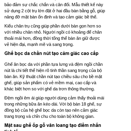
bảo đảm sự chắc chắn và cân đối. Mẫu thiết kế này
sử dụng 2 cột trụ lớn đặt ở hai đầu bàn bằng gỗ, giúp
nâng đỡ mặt bàn ổn định và tạo cảm giác bề thế.
Kiểu chân trụ cũng giúp phần dưới bàn gọn hơn so
với nhiều chân nhỏ. Người ngồi có khoảng để chân
thoải mái hơn, đồng thời tổng thể bàn ăn giữ được
vẻ hiện đại, mạnh mẽ và sang trọng.
Ghế bọc da chần nút tạo cảm giác cao cấp
Ghế ăn bọc da với phần tựa lưng và đệm ngồi chần
nút là chi tiết thể hiện rõ tinh thần sang trọng của bộ
bàn ăn. Kỹ thuật chần nút tạo chiều sâu cho bề mặt
ghế, giúp sản phẩm có vẻ mềm mại, cao cấp và
khác biệt hơn so với ghế da trơn thông thường.
Đệm ngồi êm ái giúp người dùng cảm thấy thoải mái
trong những bữa ăn kéo dài. Với bộ bàn 18 ghế, sự
đồng bộ của hệ ghế bọc da còn tạo nên cảm giác
trang trọng và chỉn chu cho toàn bộ không gian.
Mặt sau ghế ốp gỗ vân loang tạo điểm nhấn