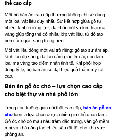
thể cao cấp
Một bộ bàn ăn cao cấp thường không chỉ sử dụng
một loại vật liệu duy nhất. Sự kết hợp giữa gỗ tự
nhiên, kính cường lực, da chần nút và kim loại mạ
vàng giúp tổng thể có nhiều lớp vật liệu, từ đó tạo
nên cảm giác sang trọng hơn.
Mỗi vật liệu đóng một vai trò riêng: gỗ tạo sự ấm áp,
kính tạo độ sáng, da tạo cảm giác êm ái, còn kim
loại mạ vàng tạo điểm nhấn tinh tế. Khi phối hợp
đúng tỷ lệ, bộ bàn ăn sẽ đạt hiệu quả thẩm mỹ rất
cao.
Bàn ăn gỗ óc chó – lựa chọn cao cấp
cho biệt thự và nhà phố lớn
Trong các không gian nội thất cao cấp,
bàn ăn gỗ óc
chó
luôn là lựa chọn được nhiều gia chủ quan tâm.
Gỗ óc chó có màu nâu trầm đặc trưng, vân gỗ mềm
mại và khả năng tạo chiều sâu rất tốt cho khu vực
phòng ăn.