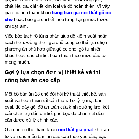
chất liệu da, chi tiết kim loại và độ hoàn thiện. Vì vậy,
gia chủ nên tham khảo
bảng báo giá nội thất gỗ óc
chó
hoặc báo giá chi tiết theo từng hạng mục trước
khi đặt làm.
Việc bóc tách rõ từng phần giúp dễ kiểm soát ngân
sách hơn. Đồng thời, gia chủ cũng có thể lựa chọn
phương án phù hợp giữa gỗ óc chó, gỗ tự nhiên
khác hoặc các chi tiết hoàn thiện theo mức đầu tư
mong muốn.
Gợi ý lựa chọn đơn vị thiết kế và thi
công bàn ăn cao cấp
Một bộ bàn ăn 18 ghế đòi hỏi kỹ thuật thiết kế, sản
xuất và hoàn thiện rất cẩn thận. Từ tỷ lệ mặt bàn
oval, độ dày gỗ, độ an toàn của kính cường lực, kết
cấu chân trụ đến chi tiết ghế bọc da chần nút đều
cần được xử lý chính xác.
Gia chủ có thể tham khảo
nội thất gia phát
khi cần
tư vấn các mẫu bàn ăn cao cấp theo yêu cầu, đặc